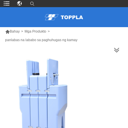

Bahay
>
Mga Produkto
>
panlabas na lababo sa paghuhugas ng kamay
MAS MARAMING PRODUKTO