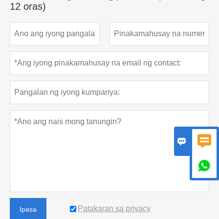
12 oras)



Patakaran sa privacy
Ipasa