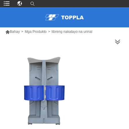

Bahay
>
Mga Produkto
>
libreng nakatayo na urinal
MAS MARAMING PRODUKTO