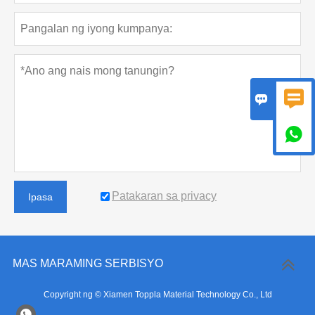



Patakaran sa privacy
Ipasa
MAS MARAMING SERBISYO
Copyright ng © Xiamen Toppla Material Technology Co., Ltd
