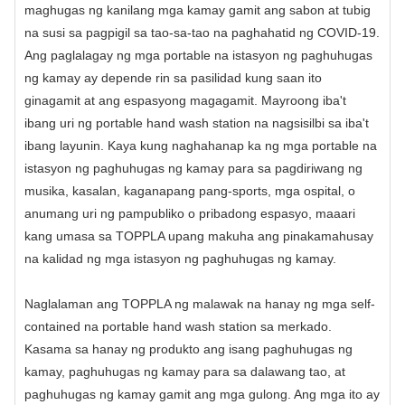
maghugas ng kanilang mga kamay gamit ang sabon at tubig
na susi sa pagpigil sa tao-sa-tao na paghahatid ng COVID-19.
Ang paglalagay ng mga portable na istasyon ng paghuhugas
ng kamay ay depende rin sa pasilidad kung saan ito
ginagamit at ang espasyong magagamit. Mayroong iba't
ibang uri ng portable hand wash station na nagsisilbi sa iba't
ibang layunin. Kaya kung naghahanap ka ng mga portable na
istasyon ng paghuhugas ng kamay para sa pagdiriwang ng
musika, kasalan, kaganapang pang-sports, mga ospital, o
anumang uri ng pampubliko o pribadong espasyo, maaari
kang umasa sa TOPPLA upang makuha ang pinakamahusay
na kalidad ng mga istasyon ng paghuhugas ng kamay.
Naglalaman ang TOPPLA ng malawak na hanay ng mga self-
contained na portable hand wash station sa merkado.
Kasama sa hanay ng produkto ang isang paghuhugas ng
kamay, paghuhugas ng kamay para sa dalawang tao, at
paghuhugas ng kamay gamit ang mga gulong. Ang mga ito ay