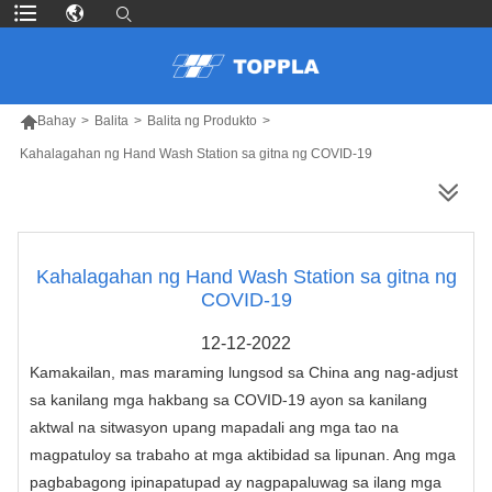

Bahay
>
Balita
>
Balita ng Produkto
>
Kahalagahan ng Hand Wash Station sa gitna ng COVID-19
MAS MARAMING PRODUKTO
Kahalagahan ng Hand Wash Station sa gitna ng
COVID-19
12-12-2022
Kamakailan, mas maraming lungsod sa China ang nag-adjust
sa kanilang mga hakbang sa COVID-19 ayon sa kanilang
aktwal na sitwasyon upang mapadali ang mga tao na
magpatuloy sa trabaho at mga aktibidad sa lipunan. Ang mga
pagbabagong ipinapatupad ay nagpapaluwag sa ilang mga