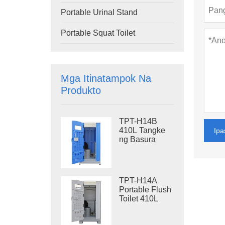
Portable Urinal Stand
Portable Squat Toilet
Mga Itinatampok Na
Produkto
TPT-H14B
410L Tangke
Ipa
ng Basura
Portable Flush
Toilet na Bakal
na Skid
Portable Toilet
TPT-H14A
Site Toilet
Portable Flush
Toilet 410L
Waste Tank
Panlabas na