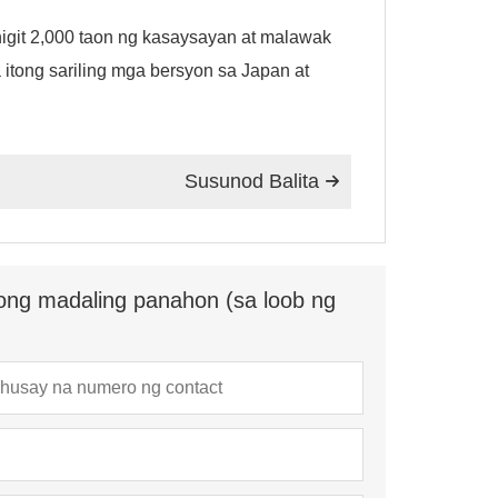
ahigit 2,000 taon ng kasaysayan at malawak
tong sariling mga bersyon sa Japan at
Susunod Balita

ong madaling panahon (sa loob ng