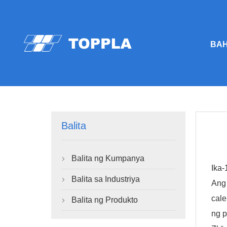
BA
Balita
Balita ng Kumpanya

Ika-
Balita sa Industriya

Ang 
cale
Balita ng Produkto

ng p