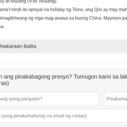
ǚ) at Niulang (牛郎 Niúláng).
ma't hindi ito opisyal na holiday ng Tsino, ang Qixi ay may m
pinagdiriwang ng mga mag-asawa sa buong China. Mayroon pa i
ea.
Nakaraan Balita
n ang pinakabagong presyo? Tumugon kami sa lal
ras)