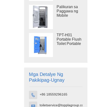
Plastic Toilet
Palikuran sa
Paggawa ng
Mobile
Flushing Toilet
na TPT-M01
TPT-H01
Portable Flush
Toilet Portable
Toilet Cubicle
HDPE Plastic
Mga Detalye Ng
Pakikipag-Ugnay
+86 18559296165

toiletservice@topplagroup.com
