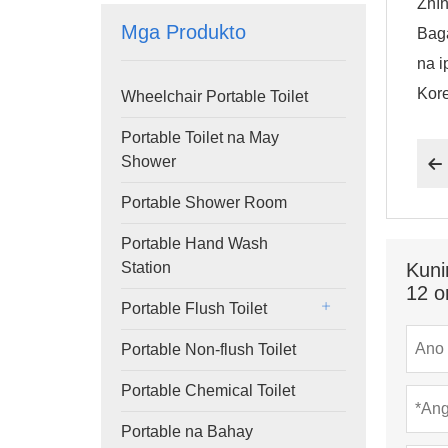
Zhīn
Mga Produkto
Baga
na i
Kor
Wheelchair Portable Toilet
Portable Toilet na May
Shower

Portable Shower Room
Portable Hand Wash
Station
Kuni
12 o
Portable Flush Toilet
Portable Non-flush Toilet
Portable Chemical Toilet
Portable na Bahay