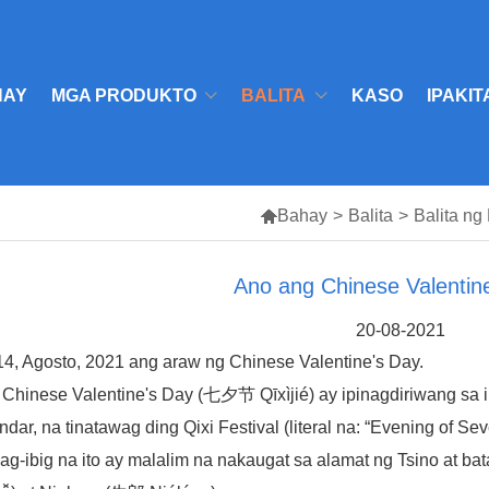
HAY
MGA PRODUKTO
BALITA
KASO
IPAKIT

Bahay
>
Balita
>
Balita n
Ano ang Chinese Valentin
20-08-2021
14, Agosto, 2021 ang araw ng Chinese Valentine's Day.
Chinese Valentine's Day (七夕节 Qīxìjié) ay ipinagdiriwang sa 
ndar, na tinatawag ding Qixi Festival (literal na: “Evening of S
ag-ibig na ito ay malalim na nakaugat sa alamat ng Tsino at 