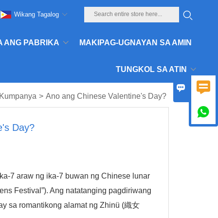
Wikang Tagalog
A ANG PABRIKA
MAKIPAG-UGNAYAN SA AMIN
TUNGKOL SA ATIN


g Kumpanya
>
Ano ang Chinese Valentine's Day?

e's Day?
ika-7 araw ng ika-7 buwan ng Chinese lunar
evens Festival”). Ang natatanging pagdiriwang
batay sa romantikong alamat ng Zhinü (織女