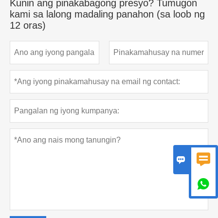
Kunin ang pinakabagong presyo? Tumugon
kami sa lalong madaling panahon (sa loob ng
12 oras)


