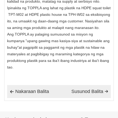
kalidad na produkto, matatag na supply at serbisyo nito.
Ipinakita ng TOPPLA ang lahat ng plastik na HDPE squat toilet
TPT-M02 at HDPE plastic house na TPH-W02 sa eksibisyong
ito, na umaakit ng daan-daang mga customer. Nasiyahan sila
sa aming mga produkto at malapit nang maranasan ito.
Ang TOPPLA ay palaging sumusunod sa misyon ng
kumpanya "upang gawing mas kasiya-siya at sustainable ang
buhay"at pagpipilit sa paggamit ng mga plastik na hilaw na
materyales at pagbibigay ng maraming kategorya ng mga
produktong plastik para sa iba't ibang industriya at iba't ibang
tao.
Nakaraan Balita
Susunod Balita

