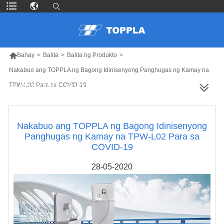

Bahay
>
Balita
>
Balita ng Produkto
>
Nakabuo ang TOPPLA ng Bagong Idinisenyong Panghugas ng Kamay na
TPW-L02 Para sa COVID-19
MAS MARAMING PRODUKTO
Nakabuo ang TOPPLA ng Bagong Idinisenyong
Panghugas ng Kamay na TPW-L02 Para sa
COVID-19
28-05-2020