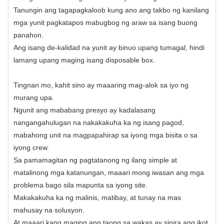
Tanungin ang tagapagkaloob kung ano ang takbo ng kanilang
mga yunit pagkatapos mabugbog ng araw sa isang buong
panahon.
Ang isang de-kalidad na yunit ay binuo upang tumagal, hindi
lamang upang maging isang disposable box.
Tingnan mo, kahit sino ay maaaring mag-alok sa iyo ng
murang upa.
Ngunit ang mababang presyo ay kadalasang
nangangahulugan na nakakakuha ka ng isang pagod,
mabahong unit na magpapahirap sa iyong mga bisita o sa
iyong crew.
Sa pamamagitan ng pagtatanong ng ilang simple at
matalinong mga katanungan, maaari mong iwasan ang mga
problema bago sila mapunta sa iyong site.
Makakakuha ka ng malinis, matibay, at tunay na mas
mahusay na solusyon.
At maaari kang maging ang taong sa wakas ay sinira ang ikot