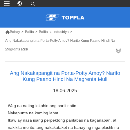

Bahay
>
Balita
>
Balita sa Industriya
>
Ang Nakakapangit na Porta-Potty Amoy? Narito Kung Paano Hindi Na
Magrenta Muli
MAS MARAMING PRODUKTO
Ang Nakakapangit na Porta-Potty Amoy? Narito
Kung Paano Hindi Na Magrenta Muli
18-06-2025
Wag na nating lokohin ang sarili natin.
Nakapunta na kaming lahat.
Ikaw ay nasa isang perpektong panlabas na kaganapan, at
nakikita mo ito: ang nakakatakot na hanay ng mga plastik na