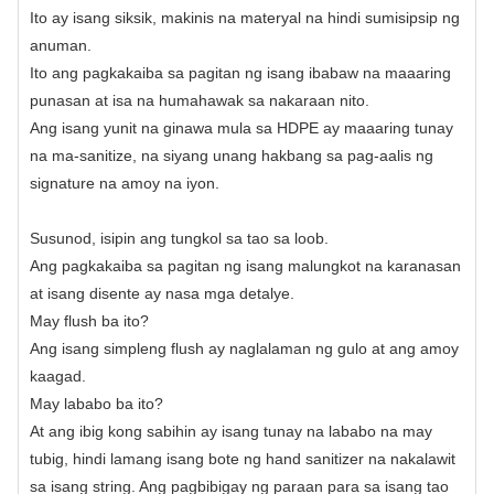
Ito ay isang siksik, makinis na materyal na hindi sumisipsip ng
anuman.
Ito ang pagkakaiba sa pagitan ng isang ibabaw na maaaring
punasan at isa na humahawak sa nakaraan nito.
Ang isang yunit na ginawa mula sa HDPE ay maaaring tunay
na ma-sanitize, na siyang unang hakbang sa pag-aalis ng
signature na amoy na iyon.
Susunod, isipin ang tungkol sa tao sa loob.
Ang pagkakaiba sa pagitan ng isang malungkot na karanasan
at isang disente ay nasa mga detalye.
May flush ba ito?
Ang isang simpleng flush ay naglalaman ng gulo at ang amoy
kaagad.
May lababo ba ito?
At ang ibig kong sabihin ay isang tunay na lababo na may
tubig, hindi lamang isang bote ng hand sanitizer na nakalawit
sa isang string. Ang pagbibigay ng paraan para sa isang tao