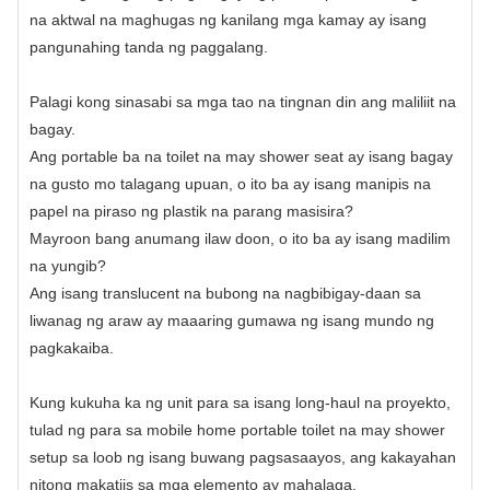
na aktwal na maghugas ng kanilang mga kamay ay isang
pangunahing tanda ng paggalang.
Palagi kong sinasabi sa mga tao na tingnan din ang maliliit na
bagay.
Ang portable ba na toilet na may shower seat ay isang bagay
na gusto mo talagang upuan, o ito ba ay isang manipis na
papel na piraso ng plastik na parang masisira?
Mayroon bang anumang ilaw doon, o ito ba ay isang madilim
na yungib?
Ang isang translucent na bubong na nagbibigay-daan sa
liwanag ng araw ay maaaring gumawa ng isang mundo ng
pagkakaiba.
Kung kukuha ka ng unit para sa isang long-haul na proyekto,
tulad ng para sa mobile home portable toilet na may shower
setup sa loob ng isang buwang pagsasaayos, ang kakayahan
nitong makatiis sa mga elemento ay mahalaga.