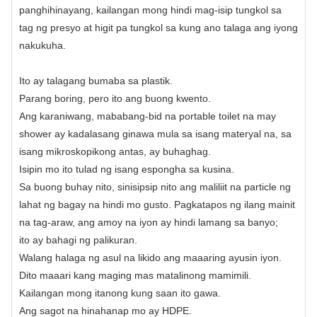
panghihinayang, kailangan mong hindi mag-isip tungkol sa
tag ng presyo at higit pa tungkol sa kung ano talaga ang iyong
nakukuha.
Ito ay talagang bumaba sa plastik.
Parang boring, pero ito ang buong kwento.
Ang karaniwang, mababang-bid na portable toilet na may
shower ay kadalasang ginawa mula sa isang materyal na, sa
isang mikroskopikong antas, ay buhaghag.
Isipin mo ito tulad ng isang espongha sa kusina.
Sa buong buhay nito, sinisipsip nito ang maliliit na particle ng
lahat ng bagay na hindi mo gusto. Pagkatapos ng ilang mainit
na tag-araw, ang amoy na iyon ay hindi lamang sa banyo;
ito ay bahagi ng palikuran.
Walang halaga ng asul na likido ang maaaring ayusin iyon.
Dito maaari kang maging mas matalinong mamimili.
Kailangan mong itanong kung saan ito gawa.
Ang sagot na hinahanap mo ay HDPE.