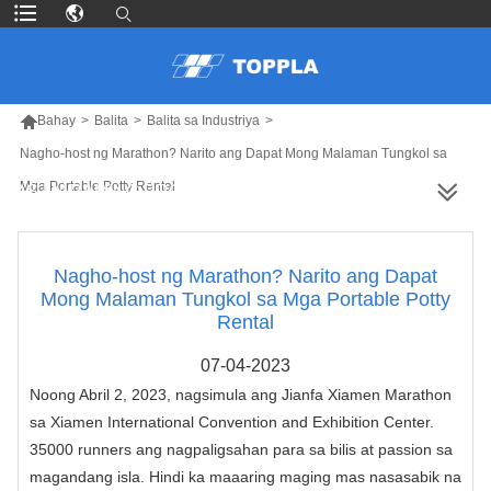

Bahay
>
Balita
>
Balita sa Industriya
>
Nagho-host ng Marathon? Narito ang Dapat Mong Malaman Tungkol sa
Mga Portable Potty Rental
MAS MARAMING PRODUKTO
Nagho-host ng Marathon? Narito ang Dapat
Mong Malaman Tungkol sa Mga Portable Potty
Rental
07-04-2023
Noong Abril 2, 2023, nagsimula ang Jianfa Xiamen Marathon
sa Xiamen International Convention and Exhibition Center.
35000 runners ang nagpaligsahan para sa bilis at passion sa
magandang isla. Hindi ka maaaring maging mas nasasabik na