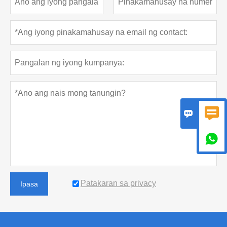



Patakaran sa privacy
Ipasa