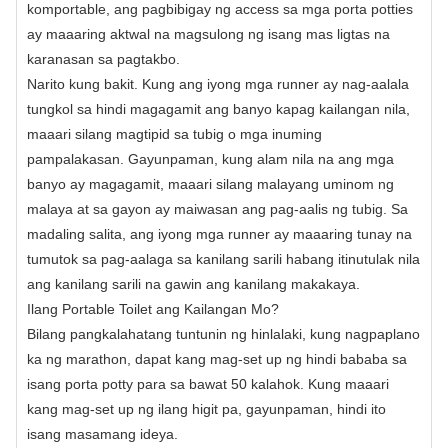
komportable, ang pagbibigay ng access sa mga porta potties
ay maaaring aktwal na magsulong ng isang mas ligtas na
karanasan sa pagtakbo.
Narito kung bakit. Kung ang iyong mga runner ay nag-aalala
tungkol sa hindi magagamit ang banyo kapag kailangan nila,
maaari silang magtipid sa tubig o mga inuming
pampalakasan. Gayunpaman, kung alam nila na ang mga
banyo ay magagamit, maaari silang malayang uminom ng
malaya at sa gayon ay maiwasan ang pag-aalis ng tubig. Sa
madaling salita, ang iyong mga runner ay maaaring tunay na
tumutok sa pag-aalaga sa kanilang sarili habang itinutulak nila
ang kanilang sarili na gawin ang kanilang makakaya.
Ilang Portable Toilet ang Kailangan Mo?
Bilang pangkalahatang tuntunin ng hinlalaki, kung nagpaplano
ka ng marathon, dapat kang mag-set up ng hindi bababa sa
isang porta potty para sa bawat 50 kalahok. Kung maaari
kang mag-set up ng ilang higit pa, gayunpaman, hindi ito
isang masamang ideya.