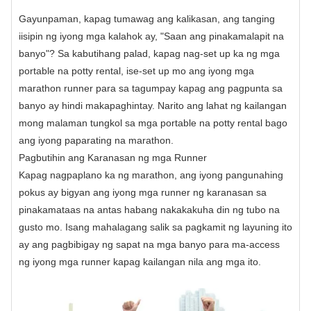
Gayunpaman, kapag tumawag ang kalikasan, ang tanging
iisipin ng iyong mga kalahok ay, "Saan ang pinakamalapit na
banyo"? Sa kabutihang palad, kapag nag-set up ka ng mga
portable na potty rental, ise-set up mo ang iyong mga
marathon runner para sa tagumpay kapag ang pagpunta sa
banyo ay hindi makapaghintay. Narito ang lahat ng kailangan
mong malaman tungkol sa mga portable na potty rental bago
ang iyong paparating na marathon.
Pagbutihin ang Karanasan ng mga Runner
Kapag nagpaplano ka ng marathon, ang iyong pangunahing
pokus ay bigyan ang iyong mga runner ng karanasan sa
pinakamataas na antas habang nakakakuha din ng tubo na
gusto mo. Isang mahalagang salik sa pagkamit ng layuning ito
ay ang pagbibigay ng sapat na mga banyo para ma-access
ng iyong mga runner kapag kailangan nila ang mga ito.