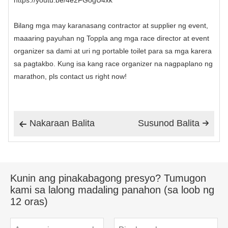
https://youtu.be/4e2FGogU4xk
Bilang mga may karanasang contractor at supplier ng event,
maaaring payuhan ng Toppla ang mga race director at event
organizer sa dami at uri ng portable toilet para sa mga karera
sa pagtakbo. Kung isa kang race organizer na nagpaplano ng
marathon, pls contact us right now!
Nakaraan Balita
Susunod Balita


Kunin ang pinakabagong presyo? Tumugon
kami sa lalong madaling panahon (sa loob ng
12 oras)