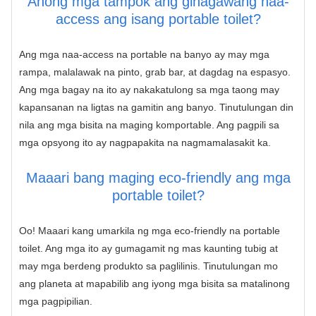
Anong mga tampok ang ginagawang naa-
access ang isang portable toilet?
Ang mga naa-access na portable na banyo ay may mga
rampa, malalawak na pinto, grab bar, at dagdag na espasyo.
Ang mga bagay na ito ay nakakatulong sa mga taong may
kapansanan na ligtas na gamitin ang banyo. Tinutulungan din
nila ang mga bisita na maging komportable. Ang pagpili sa
mga opsyong ito ay nagpapakita na nagmamalasakit ka.
Maaari bang maging eco-friendly ang mga
portable toilet?
Oo! Maaari kang umarkila ng mga eco-friendly na portable
toilet. Ang mga ito ay gumagamit ng mas kaunting tubig at
may mga berdeng produkto sa paglilinis. Tinutulungan mo
ang planeta at mapabilib ang iyong mga bisita sa matalinong
mga pagpipilian.