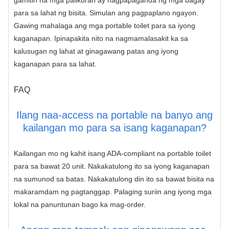
gamitin na mga palikuran ay nagpapaganda ng mga bagay
para sa lahat ng bisita. Simulan ang pagpaplano ngayon.
Gawing mahalaga ang mga portable toilet para sa iyong
kaganapan. Ipinapakita nito na nagmamalasakit ka sa
kalusugan ng lahat at ginagawang patas ang iyong
kaganapan para sa lahat.
FAQ
Ilang naa-access na portable na banyo ang
kailangan mo para sa isang kaganapan?
Kailangan mo ng kahit isang ADA-compliant na portable toilet
para sa bawat 20 unit. Nakakatulong ito sa iyong kaganapan
na sumunod sa batas. Nakakatulong din ito sa bawat bisita na
makaramdam ng pagtanggap. Palaging suriin ang iyong mga
lokal na panuntunan bago ka mag-order.