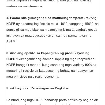
25% kumpara sa mga alternatibong nangangailangan ng
mataas na maintenance.
4. Paano sila gumaganap sa matinding temperatura?
Ang
HDPE ay nananatiling flexible mula -40°F hanggang 150°F, na
pumipigil sa mga bitak sa malamig na klima at pagbaluktot sa
init, ayon sa mga pagsubok ayon sa mga pamantayan ng
ASTM.
5. Ano ang epekto sa kapaligiran ng produksyon ng
HDPE?
Gumagamit ang Xiamen Toppla ng mga recycled na
HDPE hangga't maaari, kung saan ang mga yunit ay 90% na
maaaring i-recycle sa katapusan ng buhay, na naaayon sa
mga prinsipyo ng circular economy.
Konklusyon at Panawagan sa Pagkilos
Sa buod, ang mga HDPE handicap porta potties ay nag-aalok