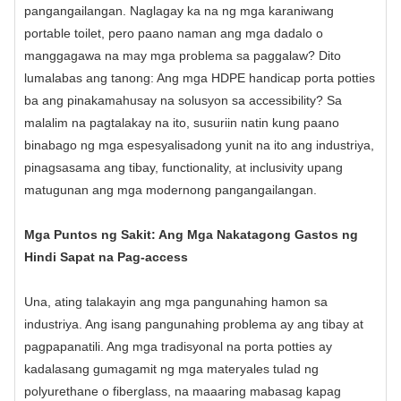
pangangailangan. Naglagay ka na ng mga karaniwang
portable toilet, pero paano naman ang mga dadalo o
manggagawa na may mga problema sa paggalaw? Dito
lumalabas ang tanong: Ang mga HDPE handicap porta potties
ba ang pinakamahusay na solusyon sa accessibility? Sa
malalim na pagtalakay na ito, susuriin natin kung paano
binabago ng mga espesyalisadong yunit na ito ang industriya,
pinagsasama ang tibay, functionality, at inclusivity upang
matugunan ang mga modernong pangangailangan.
Mga Puntos ng Sakit: Ang Mga Nakatagong Gastos ng
Hindi Sapat na Pag-access
Una, ating talakayin ang mga pangunahing hamon sa
industriya. Ang isang pangunahing problema ay ang tibay at
pagpapanatili. Ang mga tradisyonal na porta potties ay
kadalasang gumagamit ng mga materyales tulad ng
polyurethane o fiberglass, na maaaring mabasag kapag