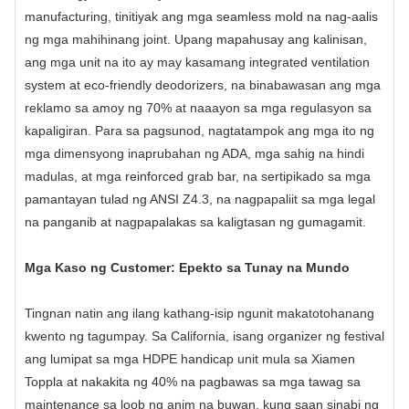
manufacturing, tinitiyak ang mga seamless mold na nag-aalis
ng mga mahihinang joint. Upang mapahusay ang kalinisan,
ang mga unit na ito ay may kasamang integrated ventilation
system at eco-friendly deodorizers, na binabawasan ang mga
reklamo sa amoy ng 70% at naaayon sa mga regulasyon sa
kapaligiran. Para sa pagsunod, nagtatampok ang mga ito ng
mga dimensyong inaprubahan ng ADA, mga sahig na hindi
madulas, at mga reinforced grab bar, na sertipikado sa mga
pamantayan tulad ng ANSI Z4.3, na nagpapaliit sa mga legal
na panganib at nagpapalakas sa kaligtasan ng gumagamit.
Mga Kaso ng Customer: Epekto sa Tunay na Mundo
Tingnan natin ang ilang kathang-isip ngunit makatotohanang
kwento ng tagumpay. Sa California, isang organizer ng festival
ang lumipat sa mga HDPE handicap unit mula sa Xiamen
Toppla at nakakita ng 40% na pagbawas sa mga tawag sa
maintenance sa loob ng anim na buwan, kung saan sinabi ng