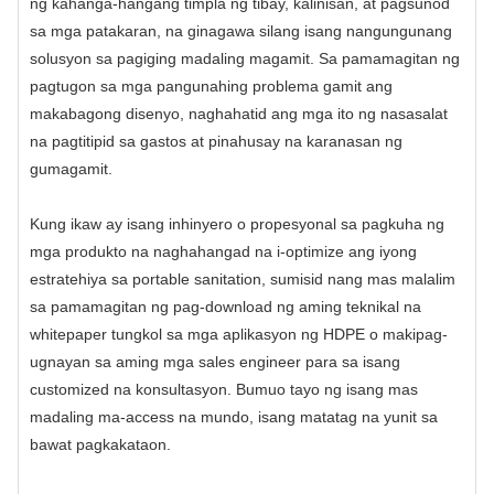
ng kahanga-hangang timpla ng tibay, kalinisan, at pagsunod
sa mga patakaran, na ginagawa silang isang nangungunang
solusyon sa pagiging madaling magamit. Sa pamamagitan ng
pagtugon sa mga pangunahing problema gamit ang
makabagong disenyo, naghahatid ang mga ito ng nasasalat
na pagtitipid sa gastos at pinahusay na karanasan ng
gumagamit.
Kung ikaw ay isang inhinyero o propesyonal sa pagkuha ng
mga produkto na naghahangad na i-optimize ang iyong
estratehiya sa portable sanitation, sumisid nang mas malalim
sa pamamagitan ng pag-download ng aming teknikal na
whitepaper tungkol sa mga aplikasyon ng HDPE o makipag-
ugnayan sa aming mga sales engineer para sa isang
customized na konsultasyon. Bumuo tayo ng isang mas
madaling ma-access na mundo, isang matatag na yunit sa
bawat pagkakataon.