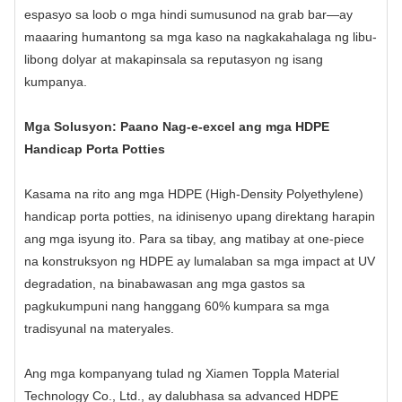
espasyo sa loob o mga hindi sumusunod na grab bar—ay
maaaring humantong sa mga kaso na nagkakahalaga ng libu-
libong dolyar at makapinsala sa reputasyon ng isang
kumpanya.
Mga Solusyon: Paano Nag-e-excel ang mga HDPE
Handicap Porta Potties
Kasama na rito ang mga HDPE (High-Density Polyethylene)
handicap porta potties, na idinisenyo upang direktang harapin
ang mga isyung ito. Para sa tibay, ang matibay at one-piece
na konstruksyon ng HDPE ay lumalaban sa mga impact at UV
degradation, na binabawasan ang mga gastos sa
pagkukumpuni nang hanggang 60% kumpara sa mga
tradisyunal na materyales.
Ang mga kompanyang tulad ng Xiamen Toppla Material
Technology Co., Ltd., ay dalubhasa sa advanced HDPE