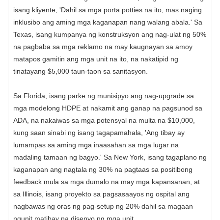
isang kliyente, 'Dahil sa mga porta potties na ito, mas naging
inklusibo ang aming mga kaganapan nang walang abala.' Sa
Texas, isang kumpanya ng konstruksyon ang nag-ulat ng 50%
na pagbaba sa mga reklamo na may kaugnayan sa amoy
matapos gamitin ang mga unit na ito, na nakatipid ng
tinatayang $5,000 taun-taon sa sanitasyon.
Sa Florida, isang parke ng munisipyo ang nag-upgrade sa
mga modelong HDPE at nakamit ang ganap na pagsunod sa
ADA, na nakaiwas sa mga potensyal na multa na $10,000,
kung saan sinabi ng isang tagapamahala, 'Ang tibay ay
lumampas sa aming mga inaasahan sa mga lugar na
madaling tamaan ng bagyo.' Sa New York, isang tagaplano ng
kaganapan ang nagtala ng 30% na pagtaas sa positibong
feedback mula sa mga dumalo na may mga kapansanan, at
sa Illinois, isang proyekto sa pagsasaayos ng ospital ang
nagbawas ng oras ng pag-setup ng 20% ​​dahil sa magaan
ngunit matibay na disenyo ng mga unit.