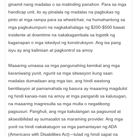
ginamit nang madalas o sa matinding panahon. Para sa mga
handicap unit, ito ay pinalala ng madalas na pagbukas ng
pinto at mga rampa para sa wheelchair, na humahantong sa
mga pagkukumpuni na nagkakahalaga ng $200-$500 bawat
insidente at downtime na nakakagambala sa logistik ng
kaganapan o mga iskedyul ng konstruksyon. Ang isa pang
isyu ay ang kalinisan at pagkontrol sa amoy.
Maaaring umaasa sa mga pangunahing kemikal ang mga
karaniwang yunit, ngunit sa mga sitwasyon kung saan
madalas dumadaan ang mga tao, ang hindi wastong
bentilasyon at pamamahala ng basura ay maaaring magdulot
ng hindi kanais-nais na amoy at mga panganib sa kalusugan,
na maaaring magresulta sa mga multa o negatibong
pagsusuri. Panghuli, ang mga kakulangan sa pagsunod at
aksesibilidad ay sumasalot sa maraming provider. Ang mga
yunit na hindi nakakatugon sa mga pamantayan ng ADA
(Americans with Disabilities Act)—tulad ng hindi sapat na