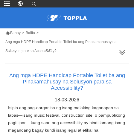

Bahay
>
Balita
>
Ang mga HDPE Handicap Portable Toilet ba ang Pinakamahusay na
Solusyon para sa Accessibility?
MAS MARAMING PRODUKTO
Ang mga HDPE Handicap Portable Toilet ba ang
Pinakamahusay na Solusyon para sa
Accessibility?
18-03-2026
Isipin ang pag-oorganisa ng isang malaking kaganapan sa
labas—isang music festival, construction site, o pampublikong
pagtitipon—kung saan ang accessibility ay hindi lamang isang
magandang bagay kundi isang legal at etikal na