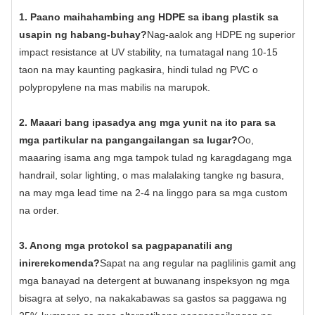
1. Paano maihahambing ang HDPE sa ibang plastik sa
usapin ng habang-buhay?
Nag-aalok ang HDPE ng superior
impact resistance at UV stability, na tumatagal nang 10-15
taon na may kaunting pagkasira, hindi tulad ng PVC o
polypropylene na mas mabilis na marupok.
2. Maaari bang ipasadya ang mga yunit na ito para sa
mga partikular na pangangailangan sa lugar?
Oo,
maaaring isama ang mga tampok tulad ng karagdagang mga
handrail, solar lighting, o mas malalaking tangke ng basura,
na may mga lead time na 2-4 na linggo para sa mga custom
na order.
3. Anong mga protokol sa pagpapanatili ang
inirerekomenda?
Sapat na ang regular na paglilinis gamit ang
mga banayad na detergent at buwanang inspeksyon ng mga
bisagra at selyo, na nakakabawas sa gastos sa paggawa ng