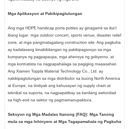
Mga Aplikasyon at Pakikipagtulungan
Ang mga HDPE handicap porta potties ay ginagamit sa iba't
ibang lugar: mga outdoor concert, sports venue, disaster relief
zone, at mga pangmatagalang construction site. Ang pagkuha
ay kadalasang kinabibilangan ng pakikipagsosyo sa mga
kumpanya ng pagpapaupa, mga ahensya ng gobyerno, at
mga kontratista na nagpapahalaga sa pagiging maaasahan.
Ang Xiamen Toppla Material Technology Co., Ltd. ay
nakikipagtulungan sa mga distributor sa buong North America
at Europe, na tinitiyak ang kahusayan ng supply chain at
teknikal na suporta, na nagpapatibay sa kanilang awtoridad
sa high-end na sektor ng pagmamanupaktura.
Seksyon ng Mga Madalas Itanong (FAQ): Mga Tanong
mula sa mga Inhinyero at Mga Tagapamahala ng Pagkuha